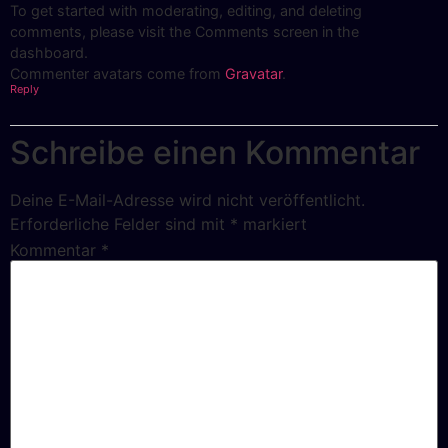
To get started with moderating, editing, and deleting
comments, please visit the Comments screen in the
dashboard.
Commenter avatars come from
Gravatar
.
Reply
Schreibe einen Kommentar
Deine E-Mail-Adresse wird nicht veröffentlicht.
Erforderliche Felder sind mit
*
markiert
Kommentar
*