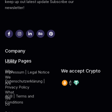
keep up out latest update Subscribe our
newsletter!
Company
Utility Pages
Home
We accept Crypto
Who
Impressum | Legal Notice
We
Datenschutzerklärung |
Are
Privacy Policy
What
AGB | Terms and
We
Conditions
Do